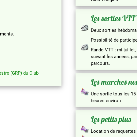
Les sorties VTT
Deux sorties hebdomada
uments.
Possibilité de partici
Rando VTT : mi-juillet
suivant les années, pa
parcours.
estre (GRP) du Club
Les marches no
Une sortie tous les 15
heures environ
Les petits plus
Location de raquettes