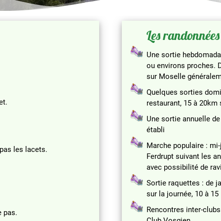
Les randonnées
Une sortie hebdomadaire
ou environs proches. D
sur Moselle généralem
Quelques sorties domin
et.
restaurant, 15 à 20km s
Une sortie annuelle de 
établi
Marche populaire : mi-
pas les lacets.
Ferdrupt suivant les a
avec possibilité de rav
Sortie raquettes : de 
sur la journée, 10 à 1
Rencontres inter-clubs 
e pas.
Club Vosgien